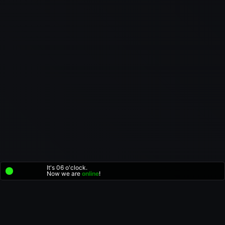
It's 06 o'clock.
Now we are
online
!