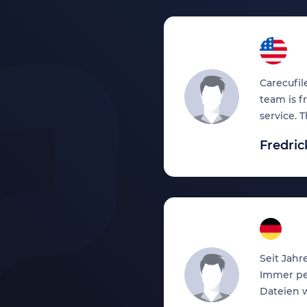
Carecufil
team is f
service. 
Fredric
CE Extrem gute
es-System. DANKE,
Seit Jahr
Immer pe
Dateien 