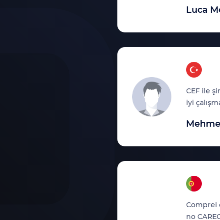
Luca M
és, d'ailleurs, dans les
nt un effort jusqu'à ce que
CEF ile ş
iyi çalış
Mehme
lent support.
Comprei c
no CARECU