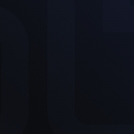
Ce sont d'excellents employ
situations difficiles, ils fo
tout soit fini.
T....
Zerbino Poissonnier
e und
100% Excellent files, excel
Jeffrey Stephens