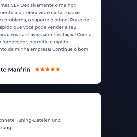
mas CEF Decisivamente o melhor!
mente a primeira vez é certa, mas se
m problema, o suporte é ótimo! Prazo de
rápido que você pode vender a seu
 arquivos confiáveis sem hesitação! Com o
 fornecedor, permitiu o rápido
nto da minha empresa! Continue o bom
te Manfrin
chnete Tuning-Dateien und
tzung.