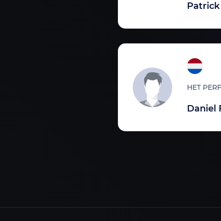
Patric
HET PERF
Daniel 