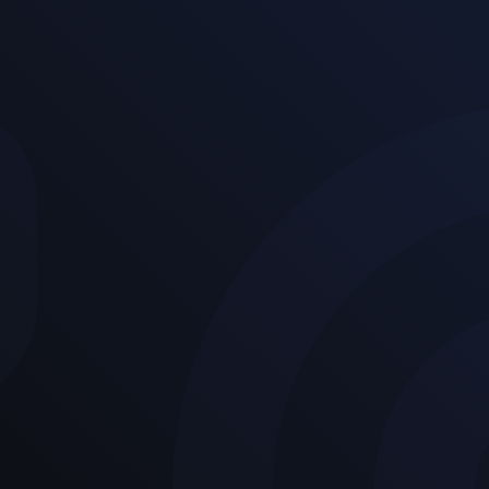
Perfect Files
Kevin Cox
!
ÜBERLEGENER DATEISERVI
Unterstützung / After-Sal
YUSUF!
 non
Max Winkel