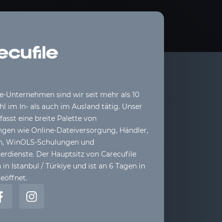
le-Unternehmen sind wir seit mehr als 10
l im In- als auch im Ausland tätig. Unser
sst eine breite Palette von
ngen wie Online-Dateiversorgung, Händler,
ih, WinOLS-Schulungen und
dienste. Der Hauptsitz von Carecufile
 in Istanbul / Türkiye und ist an 6 Tagen in
eöffnet.