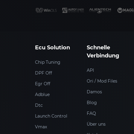
Ecu Solution
Schnelle
Verbindung
Chip Tuning
API
DPF Off
Ori / Mod Files
Egr Off
Damos
Adblue
Blog
Dtc
FAQ
Launch Control
Über uns
Vmax