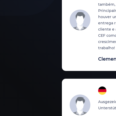
também, 
Principal
centenas de carros.Tenho
houver u
e as melhores empresas
entrega 
cliente e
CEF como
crescime
trabalho!
Clemen
mpo de entrega,
uipo de soporte que lo
Ausgezei
Unterstü