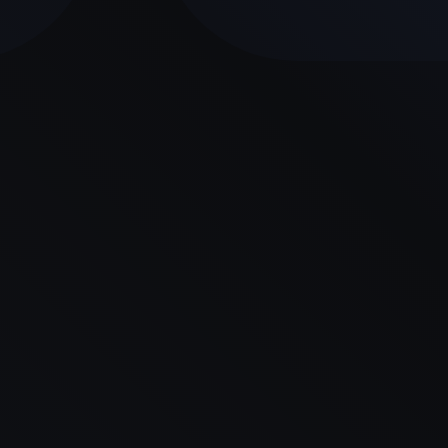
Bons arquivos, eu testei 
altijd
certeza de que está entr
de chiptuning. Dezembro.
Filipe Vasco
Excelentes archivos y tie
RESPETO al maravilloso eq
ayuda con todo.
Lucius Pinto