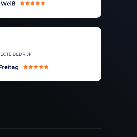
k Weiß
ECTE BEDRIJF
Freitag