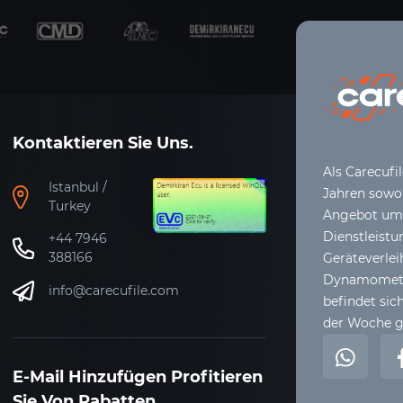
Kontaktieren Sie Uns.
Als Carecufi
Istanbul /
Jahren sowoh
Turkey
Angebot umfa
Dienstleistu
+44 7946
388166
Geräteverle
Dynamometer
info@carecufile.com
befindet sich
der Woche g
E-Mail Hinzufügen Profitieren
Sie Von Rabatten