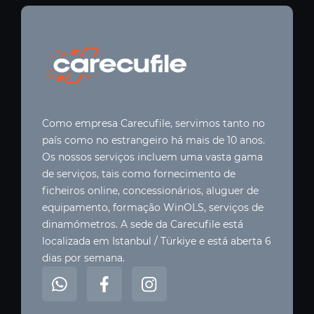
Como empresa Carecufile, servimos tanto no
país como no estrangeiro há mais de 10 anos.
Os nossos serviços incluem uma vasta gama
de serviços, tais como fornecimento de
ficheiros online, concessionários, aluguer de
equipamento, formação WinOLS, serviços de
dinamómetros. A sede da Carecufile está
localizada em Istanbul / Türkiye e está aberta 6
dias por semana.