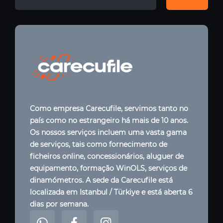
Como empresa Carecufile, servimos tanto no
país como no estrangeiro há mais de 10 anos.
Os nossos serviços incluem uma vasta gama
de serviços, tais como fornecimento de
ficheiros online, concessionários, aluguer de
equipamento, formação WinOLS, serviços de
dinamómetros. A sede da Carecufile está
localizada em Istanbul / Türkiye e está aberta 6
dias por semana.