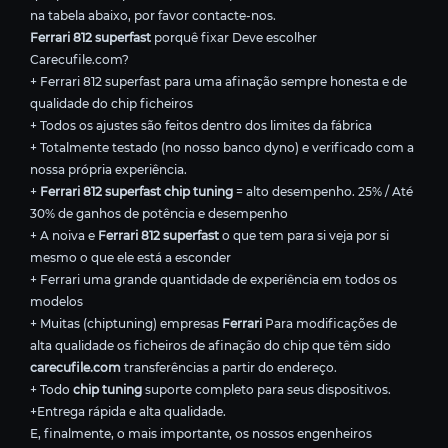
na tabela abaixo, por favor contacte-nos.
Ferrari 812 superfast
porquê fixar Deve escolher
Carecufile.com?
+ Ferrari 812 superfast para uma afinação sempre honesta e de
qualidade do chip ficheiros
+ Todos os ajustes são feitos dentro dos limites da fábrica
+ Totalmente testado (no nosso banco dyno) e verificado com a
nossa própria experiência.
+
Ferrari 812 superfast chip tuning
= alto desempenho. 25% / Até
30% de ganhos de potência e desempenho
+ A noiva e
Ferrari 812 superfast
o que tem para si veja por si
mesmo o que ele está a esconder
+ Ferrari uma grande quantidade de experiência em todos os
modelos
+ Muitas (chiptuning) empresas
Ferrari
Para modificações de
alta qualidade os ficheiros de afinação do chip que têm sido
carecufile.com
transferências a partir do endereço.
+ Todo
chip tuning
suporte completo para seus dispositivos.
+Entrega rápida e alta qualidade.
E, finalmente, o mais importante, os nossos engenheiros