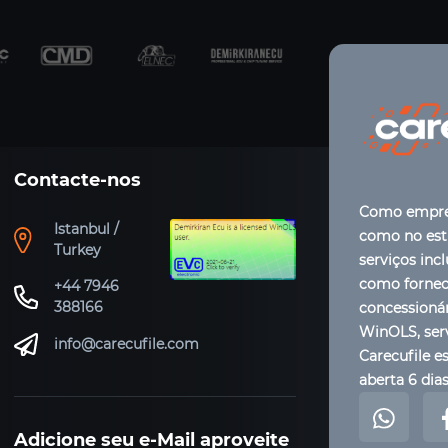
Contacte-nos
Como empres
Istanbul /
como no estr
Turkey
serviços inc
como forneci
+44 7946
388166
concessioná
WinOLS, ser
info@carecufile.com
Carecufile es
aberta 6 dia
Adicione seu e-Mail aproveite