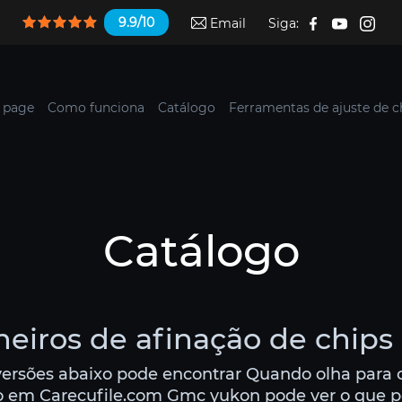
9.9/10
Email
Siga:
 page
Como funciona
Catálogo
Ferramentas de ajuste de c
Catálogo
eiros de afinação de chips
versões abaixo pode encontrar Quando olha para 
 em Carecufile.com Gmc yukon pode ver o que pod