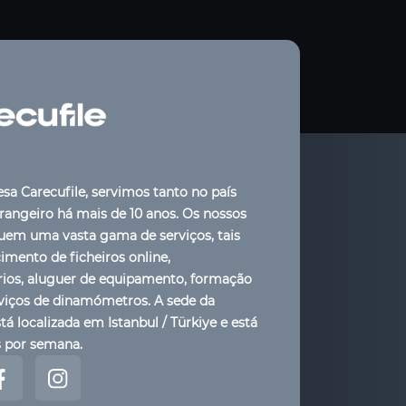
a Carecufile, servimos tanto no país
angeiro há mais de 10 anos. Os nossos
luem uma vasta gama de serviços, tais
mento de ficheiros online,
rios, aluguer de equipamento, formação
viços de dinamómetros. A sede da
tá localizada em Istanbul / Türkiye e está
s por semana.