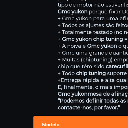
tipo de motor não estiver l
Gmc yukon
porquê fixar D
+ Gmc yukon para uma afin
+ Todos os ajustes são feito
+ Totalmente testado (no n
+
Gmc yukon chip tuning
=
+ A noiva e
Gmc yukon
o qu
+ Gmc uma grande quantid
+ Muitas (chiptuning) emp
chip que têm sido
carecufi
+ Todo
chip tuning
suporte 
+Entrega rápida e alta qual
E, finalmente, o mais impo
Gmc yukonmesa de afinaç
“Podemos definir todas as 
contacte-nos, por favor.”
Modelo