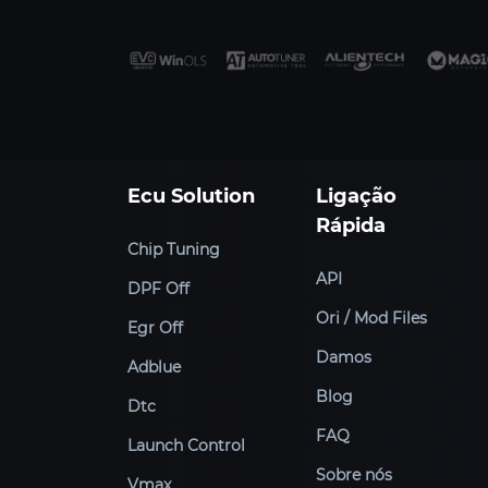
Ecu Solution
Ligação
Rápida
Chip Tuning
API
DPF Off
Ori / Mod Files
Egr Off
Damos
Adblue
Blog
Dtc
FAQ
Launch Control
Sobre nós
Vmax