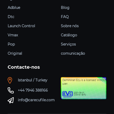
Adblue
Blog
Dtc
FAQ
Launch Control
Sobre nós
Vmax
Catálogo
Pop
Serviços
Original
comunicação
Contacte-nos
Istanbul / Turkey
+44 7946 388166
info@carecufile.com