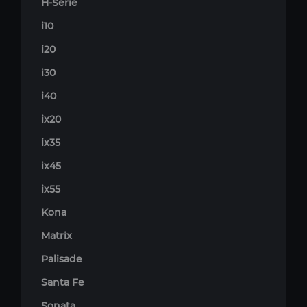
H-Serie
i10
i20
i30
i40
ix20
ix35
ix45
ix55
Kona
Matrix
Palisade
Santa Fe
Sonata