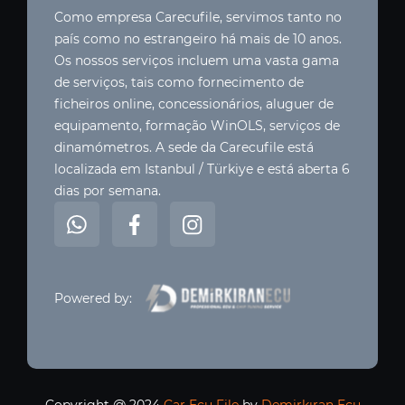
Como empresa Carecufile, servimos tanto no
país como no estrangeiro há mais de 10 anos.
Os nossos serviços incluem uma vasta gama
de serviços, tais como fornecimento de
ficheiros online, concessionários, aluguer de
equipamento, formação WinOLS, serviços de
dinamómetros. A sede da Carecufile está
localizada em Istanbul / Türkiye e está aberta 6
dias por semana.
Powered by: