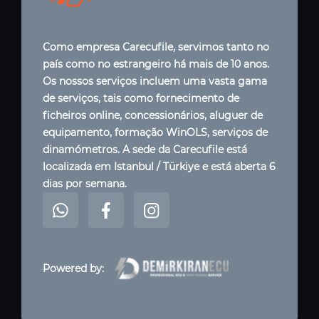
Como empresa Carecufile, servimos tanto no
país como no estrangeiro há mais de 10 anos.
Os nossos serviços incluem uma vasta gama
de serviços, tais como fornecimento de
ficheiros online, concessionários, aluguer de
equipamento, formação WinOLS, serviços de
dinamómetros. A sede da Carecufile está
localizada em Istanbul / Türkiye e está aberta 6
dias por semana.
Powered by: