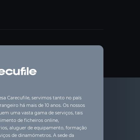
a Carecufile, servimos tanto no país
angeiro há mais de 10 anos. Os nossos
luem uma vasta gama de serviços, tais
mento de ficheiros online,
rios, aluguer de equipamento, formação
viços de dinamómetros. A sede da