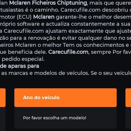
ulan
Mclaren Ficheiros Chiptuning
, mais que quere
ntusiastas é o caminho. Carecufile.com descobriu 
 motor (ECU)
Mclaren
garante-lhe o melhor desem
óprio software e actualiza constantemente a sua
da Carecufile.com ajustam exactamente que ajus
ão para a renovação é evitar qualquer dano no se
heiros Mclaren o melhor Tem os conhecimentos 
que beneficia dele.
Carecufile.com
, sempre Por fa
 pedido especial.
de aparas para
 marcas e modelos de veículos. Se o seu veículo 
Ano do veículo
Por favor escolha um modelo!