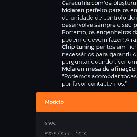
Carecufile.com’da oluştur
Mclaren
perfeito para os e
da unidade de controlo do
desenvolve sempre o seu pr
Portanto, os engenheiros 
podem e devem fazer! A raz
Chip tuning
peritos em fic
necessários para garantir 
perguntar quando tiver um
Mclaren mesa de afinação 
“Podemos acomodar todas as
por favor contacte-nos.”
Modelo
540C
570 S / Sprint / GT4