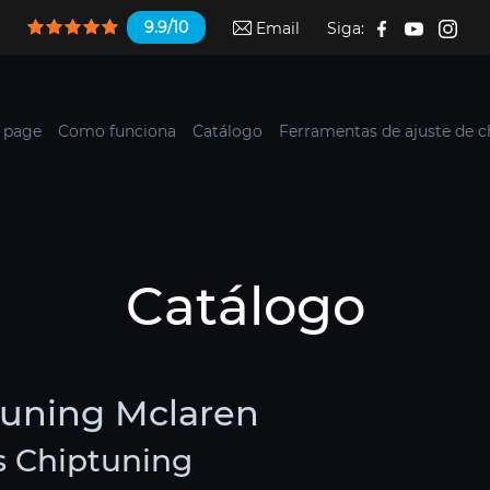
9.9/10
Email
Siga:
 page
Como funciona
Catálogo
Ferramentas de ajuste de c
Catálogo
tuning Mclaren
s Chiptuning