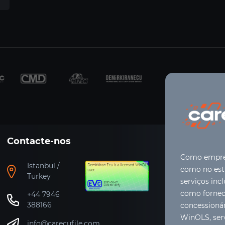
Contacte-nos
Como empres
Istanbul /
como no estr
Turkey
serviços inc
como forneci
+44 7946
388166
concessioná
WinOLS, ser
info@carecufile.com