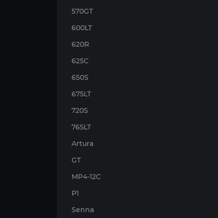
570GT
600LT
620R
625C
650S
675LT
720S
765LT
Artura
GT
MP4-12C
P1
Senna