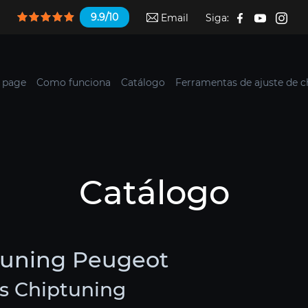
9.9/10
Email
Siga:
 page
Como funciona
Catálogo
Ferramentas de ajuste de c
Catálogo
tuning Peugeot
s Chiptuning