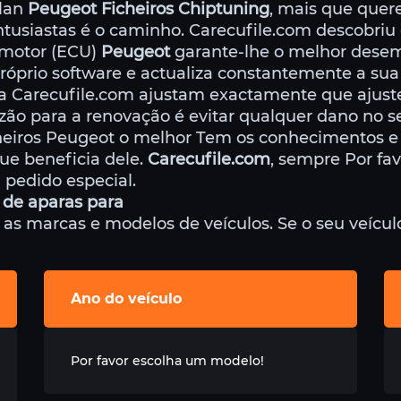
ulan
Peugeot Ficheiros Chiptuning
, mais que quer
ntusiastas é o caminho. Carecufile.com descobriu 
 motor (ECU)
Peugeot
garante-lhe o melhor dese
óprio software e actualiza constantemente a sua
da Carecufile.com ajustam exactamente que ajus
ão para a renovação é evitar qualquer dano no se
heiros Peugeot o melhor Tem os conhecimentos 
que beneficia dele.
Carecufile.com
, sempre Por fa
 pedido especial.
 de aparas para
 marcas e modelos de veículos. Se o seu veículo 
Ano do veículo
Por favor escolha um modelo!