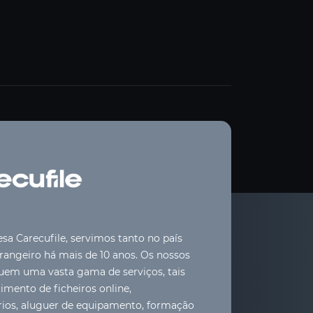
a Carecufile, servimos tanto no país
angeiro há mais de 10 anos. Os nossos
luem uma vasta gama de serviços, tais
mento de ficheiros online,
rios, aluguer de equipamento, formação