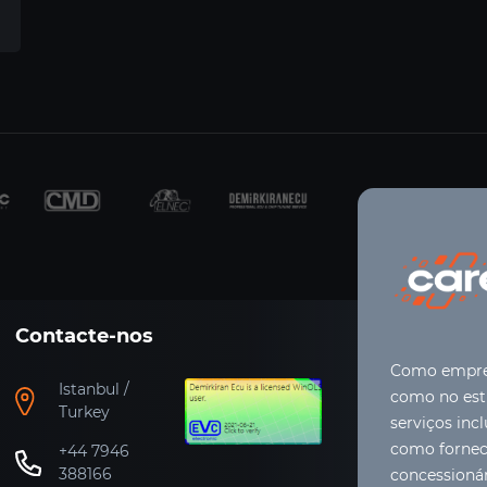
Contacte-nos
Como empres
Istanbul /
como no estr
Turkey
serviços inc
como forneci
+44 7946
388166
concessioná