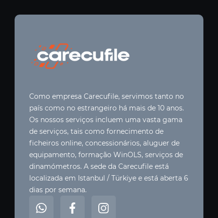
Como empresa Carecufile, servimos tanto no
país como no estrangeiro há mais de 10 anos.
Os nossos serviços incluem uma vasta gama
de serviços, tais como fornecimento de
ficheiros online, concessionários, aluguer de
equipamento, formação WinOLS, serviços de
dinamómetros. A sede da Carecufile está
localizada em Istanbul / Türkiye e está aberta 6
dias por semana.