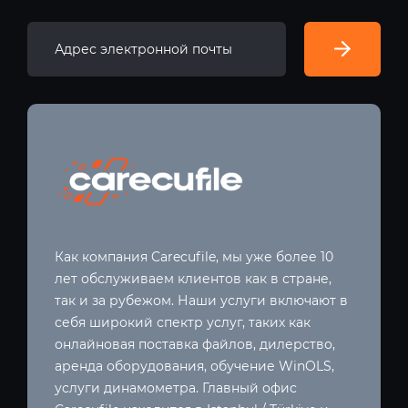
Как компания Carecufile, мы уже более 10
лет обслуживаем клиентов как в стране,
так и за рубежом. Наши услуги включают в
себя широкий спектр услуг, таких как
онлайновая поставка файлов, дилерство,
аренда оборудования, обучение WinOLS,
услуги динамометра. Главный офис