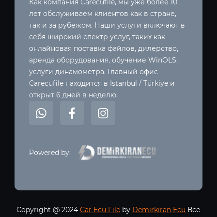
Как компания Carecufile, мы уже более 10
лет обслуживаем клиентов как в стране,
так и за рубежом. Наши услуги включают в
себя широкий спектр услуг, таких как
онлайновая поставка файлов, дилерство,
аренда оборудования, обучение WinOLS,
услуги динамометра. Главный офис
Carecufile находится в Istanbul / Türkiye и
открыт 6 дней в неделю.
Powered by:
Copyright @ 2024
Car Ecu File
by
Demirkıran Ecu
Все