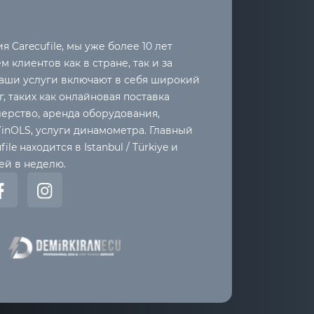
я Carecufile, мы уже более 10 лет
 клиентов как в стране, так и за
аши услуги включают в себя широкий
г, таких как онлайновая поставка
лерство, аренда оборудования,
inOLS, услуги динамометра. Главный
ile находится в Istanbul / Türkiye и
ей в неделю.