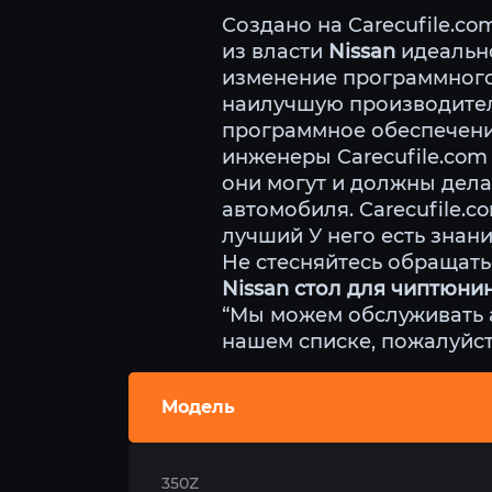
Создано на Carecufile.c
из власти
Nissan
идеально
изменение программного
наилучшую производитель
программное обеспечение
инженеры Carecufile.com
они могут и должны дел
автомобиля. Carecufile.
лучший У него есть знан
Не стесняйтесь обращать
Nissan стол для чиптюни
“Мы можем обслуживать а
нашем списке, пожалуйст
Модель
350Z