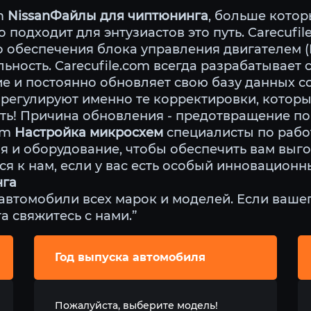
om
NissanФайлы для чиптюнинга
, больше котор
 подходит для энтузиастов это путь. Carecufil
 обеспечения блока управления двигателем 
ность. Carecufile.com всегда разрабатывает 
 и постоянно обновляет свою базу данных со
 регулируют именно те корректировки, которы
ать! Причина обновления - предотвращение п
com
Настройка микросхем
специалисты по работ
ия и оборудование, чтобы обеспечить вам выго
ся к нам, если у вас есть особый инновационн
нга
втомобили всех марок и моделей. Если вашег
а свяжитесь с нами.”
Год выпуска автомобиля
Пожалуйста, выберите модель!