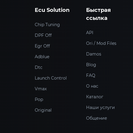
Ecu Solution
Быстрая
ссылка
Chip Tuning
API
DPF Off
Ori / Mod Files
Egr Off
Damos
Adblue
Blog
Dtc
FAQ
Launch Control
О нас
Vmax
Каталог
Pop
Наши услуги
Original
Общение