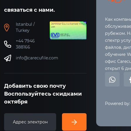
связаться с нами.
Как компани
Istanbul /
обслуживаем
Turkey
рубежом. Н
спектр услу
+44 7946
388166
файлов, ди
обучение W
info@carecufile.com
офис Carecuf
открыт 6 дн
Добавить свою почту
Воспользуйтесь скидками
октября
Powered by: