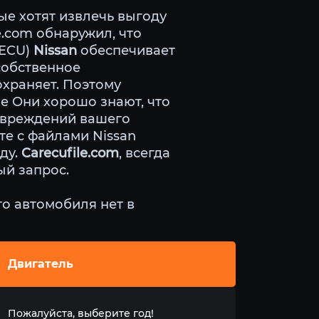
ые хотят извлечь выгоду
e.com обнаружил, что
(ECU)
Nissan
обеспечивает
собственное
храняет. Поэтому
е Они хорошо знают, что
овреждений вашего
е с файлами Nissan
ду.
Carecufile.com
, всегда
ый запрос.
о автомобиля нет в
Двигатель
Пожалуйста, выберите год!