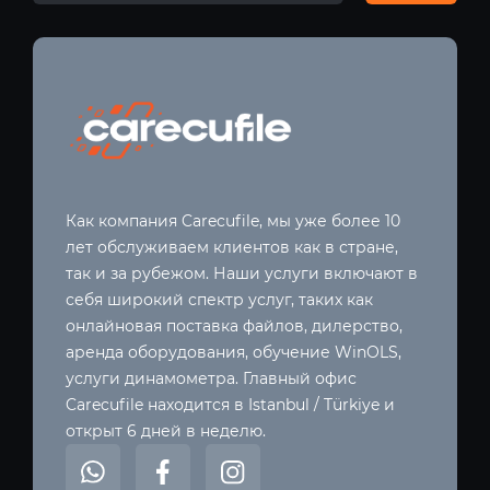
Как компания Carecufile, мы уже более 10
лет обслуживаем клиентов как в стране,
так и за рубежом. Наши услуги включают в
себя широкий спектр услуг, таких как
онлайновая поставка файлов, дилерство,
аренда оборудования, обучение WinOLS,
услуги динамометра. Главный офис
Carecufile находится в Istanbul / Türkiye и
открыт 6 дней в неделю.