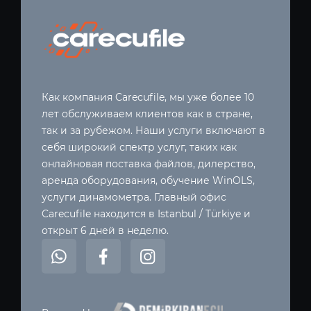
Как компания Carecufile, мы уже более 10
лет обслуживаем клиентов как в стране,
так и за рубежом. Наши услуги включают в
себя широкий спектр услуг, таких как
онлайновая поставка файлов, дилерство,
аренда оборудования, обучение WinOLS,
услуги динамометра. Главный офис
Carecufile находится в Istanbul / Türkiye и
открыт 6 дней в неделю.