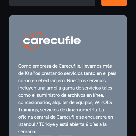
Como empresa de Carecufile, llevamos más
de 10 años prestando servicios tanto en el país
como en el extranjero. Nuestros servicios
incluyen una amplia gama de servicios tales
como el suministro de archivos en línea,
concesionarios, alquiler de equipos, WinOLS
Trainings, servicios de dinamometría. La
oficina central de Carecufile se encuentra en
Istanbul / Türkiye y está abierta 6 días a la
semana.