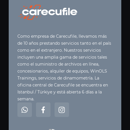
Como empresa de Carecufile, llevamos más
de 10 años prestando servicios tanto en el país
como en el extranjero. Nuestros servicios
incluyen una amplia gama de servicios tales
como el suministro de archivos en línea,
concesionarios, alquiler de equipos, WinOLS
Trainings, servicios de dinamometría. La
oficina central de Carecufile se encuentra en
Istanbul / Türkiye y está abierta 6 días a la
semana.