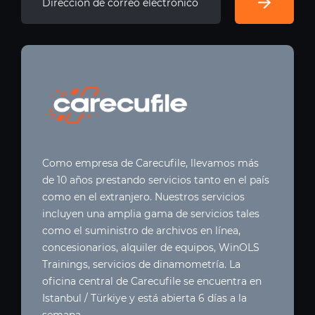
Como empresa de Carecufile, llevamos más
de 10 años prestando servicios tanto en el país
como en el extranjero. Nuestros servicios
incluyen una amplia gama de servicios tales
como el suministro de archivos en línea,
concesionarios, alquiler de equipos, WinOLS
Trainings, servicios de dinamometría. La
oficina central de Carecufile se encuentra en
Istanbul / Türkiye y está abierta 6 días a la
semana.