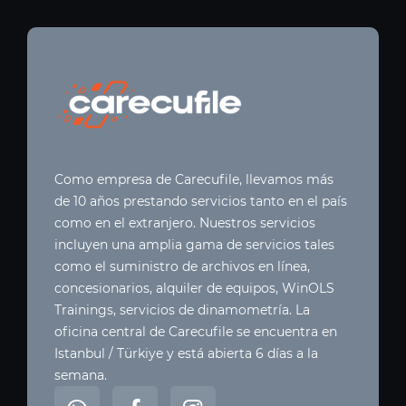
Como empresa de Carecufile, llevamos más
de 10 años prestando servicios tanto en el país
como en el extranjero. Nuestros servicios
incluyen una amplia gama de servicios tales
como el suministro de archivos en línea,
concesionarios, alquiler de equipos, WinOLS
Trainings, servicios de dinamometría. La
oficina central de Carecufile se encuentra en
Istanbul / Türkiye y está abierta 6 días a la
semana.