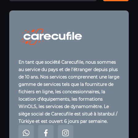
En tant que société Carecufile, nous sommes
au service du pays et de l'étranger depuis plus
de 10 ans. Nos services comprennent une large
gamme de services tels que la fourniture de
fichiers en ligne, les concessionnaires, la
location d'équipements, les formations
WinOLS, les services de dynamomètre. Le
siège social de Carecufile est situé à Istanbul /
Türkiye et est ouvert 6 jours par semaine.