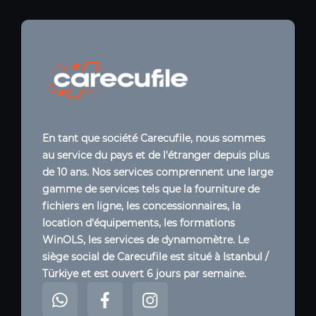
En tant que société Carecufile, nous sommes
au service du pays et de l'étranger depuis plus
de 10 ans. Nos services comprennent une large
gamme de services tels que la fourniture de
fichiers en ligne, les concessionnaires, la
location d'équipements, les formations
WinOLS, les services de dynamomètre. Le
siège social de Carecufile est situé à Istanbul /
Türkiye et est ouvert 6 jours par semaine.