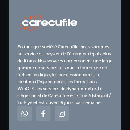
En tant que société Carecufile, nous sommes
au service du pays et de l'étranger depuis plus
de 10 ans. Nos services comprennent une large
gamme de services tels que la fourniture de
fichiers en ligne, les concessionnaires, la
location d'équipements, les formations
WinOLS, les services de dynamomètre. Le
siège social de Carecufile est situé à Istanbul /
Türkiye et est ouvert 6 jours par semaine.