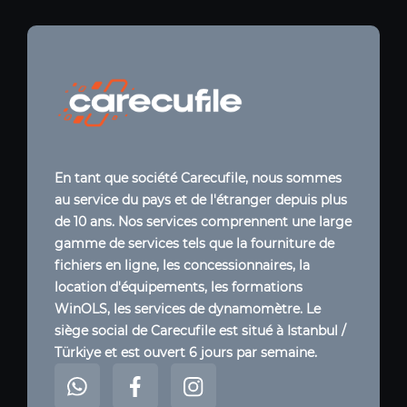
En tant que société Carecufile, nous sommes
au service du pays et de l'étranger depuis plus
de 10 ans. Nos services comprennent une large
gamme de services tels que la fourniture de
fichiers en ligne, les concessionnaires, la
location d'équipements, les formations
WinOLS, les services de dynamomètre. Le
siège social de Carecufile est situé à Istanbul /
Türkiye et est ouvert 6 jours par semaine.