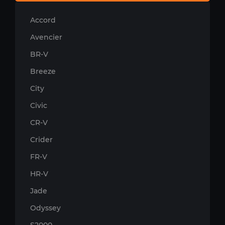
Accord
Avencier
BR-V
Breeze
City
Civic
CR-V
Crider
FR-V
HR-V
Jade
Odyssey