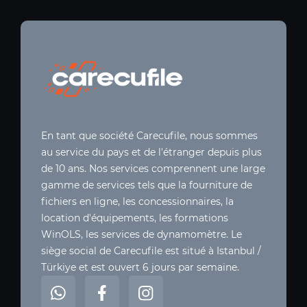
En tant que société Carecufile, nous sommes
au service du pays et de l'étranger depuis plus
de 10 ans. Nos services comprennent une large
gamme de services tels que la fourniture de
fichiers en ligne, les concessionnaires, la
location d'équipements, les formations
WinOLS, les services de dynamomètre. Le
siège social de Carecufile est situé à Istanbul /
Türkiye et est ouvert 6 jours par semaine.