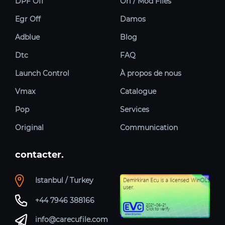
DPF Off
Ori / Mod Files
Egr Off
Damos
Adblue
Blog
Dtc
FAQ
Launch Control
À propos de nous
Vmax
Catalogue
Pop
Services
Original
Communication
contacter.
Istanbul / Turkey
+44 7946 388166
info@carecufile.com