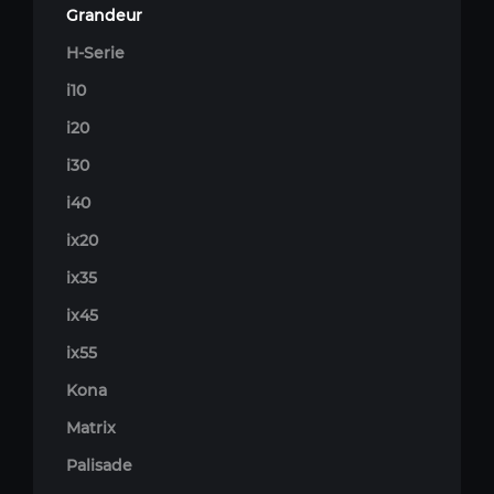
Grandeur
H-Serie
i10
i20
i30
i40
ix20
ix35
ix45
ix55
Kona
Matrix
Palisade