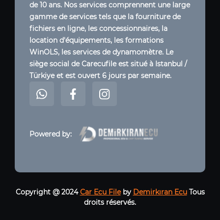
de 10 ans. Nos services comprennent une large
gamme de services tels que la fourniture de
fichiers en ligne, les concessionnaires, la
location d'équipements, les formations
WinOLS, les services de dynamomètre. Le
siège social de Carecufile est situé à Istanbul /
Türkiye et est ouvert 6 jours par semaine.
Powered by:
Copyright @ 2024
Car Ecu File
by
Demirkıran Ecu
Tous
droits réservés.