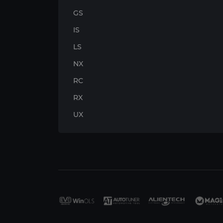
GS
IS
LS
NX
RC
RX
UX