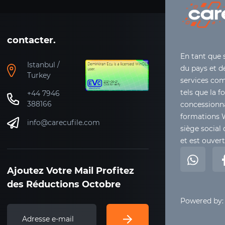
contacter.
En tant que 
Istanbul /
du pays et de
Turkey
services co
tels que la f
+44 7946
388166
concessionna
formations 
info@carecufile.com
siège social 
et est ouver
Ajoutez Votre Mail Profitez
des Réductions Octobre
Powered by: