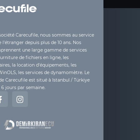
société Carecufile, nous sommes au service
 l'étranger depuis plus de 10 ans. Nos
mprennent une large gamme de services
ourniture de fichiers en ligne, les
ires, la location d'équipements, les
WinOLS, les services de dynamomètre. Le
de Carecufile est situé à Istanbul / Türkiye
t 6 jours par semaine.