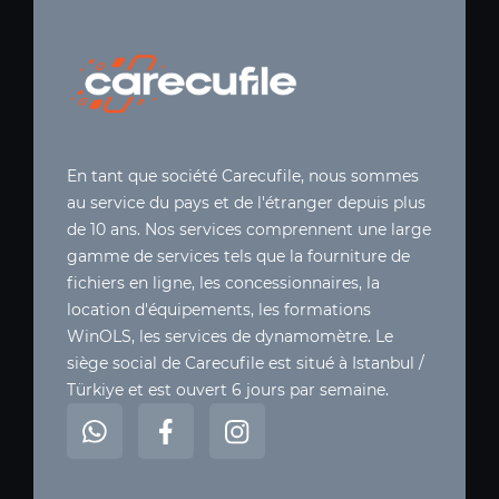
En tant que société Carecufile, nous sommes
au service du pays et de l'étranger depuis plus
de 10 ans. Nos services comprennent une large
gamme de services tels que la fourniture de
fichiers en ligne, les concessionnaires, la
location d'équipements, les formations
WinOLS, les services de dynamomètre. Le
siège social de Carecufile est situé à Istanbul /
Türkiye et est ouvert 6 jours par semaine.