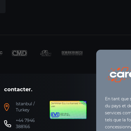
contacter.
En tant que 
Istanbul /
du pays et de
Turkey
services co
tels que la f
+44 7946
388166
concessionna