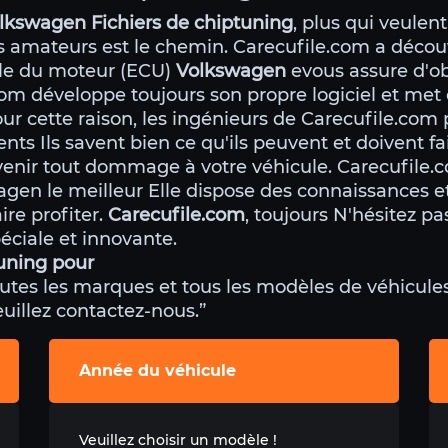
lkswagen Fichiers de chiptuning
, plus qui veulent
es amateurs est le chemin. Carecufile.com a déco
rôle du moteur (ECU)
Volkswagen
evous assure d'ob
om développe toujours son propre logiciel et me
ur cette raison, les ingénieurs de Carecufile.com
s Ils savent bien ce qu'ils peuvent et doivent fai
venir tout dommage à votre véhicule. Carecufile
agen le meilleur Elle dispose des connaissances 
ire profiter.
Carecufile.com
, toujours N'hésitez pa
ciale et innovante.
uning pour
utes les marques et tous les modèles de véhicules.
veuillez contactez-nous.”
Année du véhicule
Veuillez choisir un modèle !