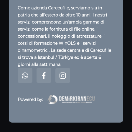
Come azienda Carecufile, serviamo sia in
patria che all'estero da oltre 10 anni. I nostri
servizi comprendono un'ampia gamma di
servizi come la fornitura di file online, i
concessionari, il noleggio di attrezzature, i
corsi di formazione WinOLS e i servizi
dinamometrici. La sede centrale di Carecufile
si trova a Istanbul / Türkiye ed è aperta 6
giorni alla settimana.
Powered by: