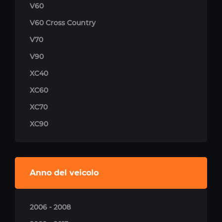
V60
V60 Cross Country
V70
V90
XC40
XC60
XC70
XC90
Anno del veicolo
2006 - 2008