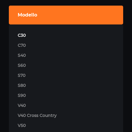
Modello
C30
C70
S40
S60
S70
S80
S90
V40
V40 Cross Country
V50