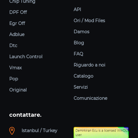
Chip Tuning
API
DPF Off
Ori / Mod Files
Egr Off
Damos
Adblue
Blog
Dtc
FAQ
Launch Control
Riguardo a noi
Vmax
Catalogo
Pop
Servizi
Original
Comunicazione
contattare.
Istanbul / Turkey