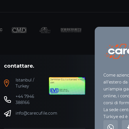
contattare.
Come azienda
Istanbul /
all'estero da
Turkey
un'ampia gam
online, i con
+44 7946
388166
corsi di for
La sede centr
info@carecufile.com
Türkiye ed è 