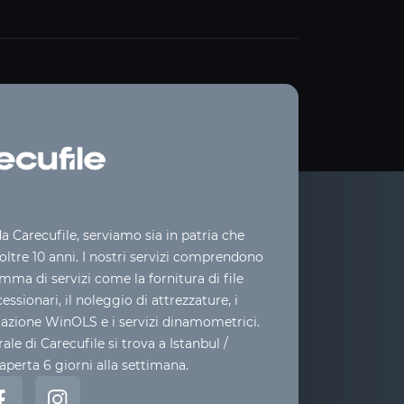
 Carecufile, serviamo sia in patria che
 oltre 10 anni. I nostri servizi comprendono
ma di servizi come la fornitura di file
cessionari, il noleggio di attrezzature, i
mazione WinOLS e i servizi dinamometrici.
ale di Carecufile si trova a Istanbul /
aperta 6 giorni alla settimana.