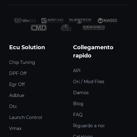
Ecu Solution
Collegamento
rapido
Chip Tuning
API
DPF Off
Ori / Mod Files
Egr Off
Damos
Adblue
Blog
Dtc
FAQ
Launch Control
Riguardo a noi
Vmax
Catalogo