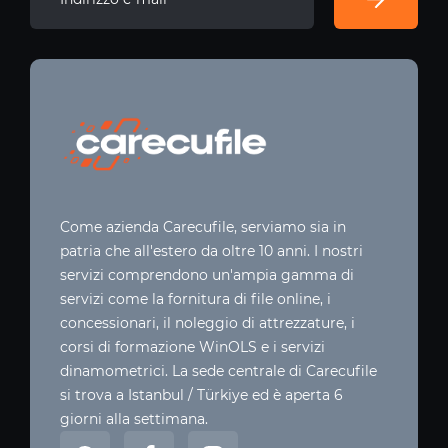
Come azienda Carecufile, serviamo sia in
patria che all'estero da oltre 10 anni. I nostri
servizi comprendono un'ampia gamma di
servizi come la fornitura di file online, i
concessionari, il noleggio di attrezzature, i
corsi di formazione WinOLS e i servizi
dinamometrici. La sede centrale di Carecufile
si trova a Istanbul / Türkiye ed è aperta 6
giorni alla settimana.