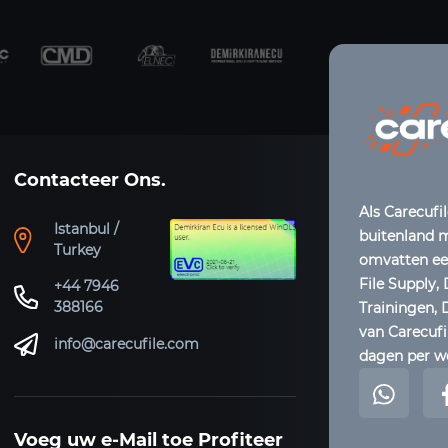
Contacteer Ons.
Als Carecufil
Istanbul /
buitenland m
Turkey
omvatten een
File Supply,
+44 7946
388166
Trainingen,
van Carecufil
info@carecufile.com
dagen per w
Voeg uw e-Mail toe Profiteer