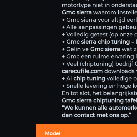
motortype niet in onderst
Gmc sierra
waarom instelle
+ Gmc sierra voor altijd ee
+ Alle aanpassingen gebeu
+ Volledig getest (op onze
+
Gmc sierra chip tuning
= 
+ Gelin ve
Gmc sierra
wat zi
+ Gmc een ruime ervaring i
+ Veel (chiptuning) bedrijf
carecufile.com
downloads v
+ Al
chip tuning
volledige 
+ Snelle levering en hoge kw
En tot slot, het belangrijk
Gmc sierra chiptuning tafel
“We kunnen alle automerken
dan contact met ons op.”
Model