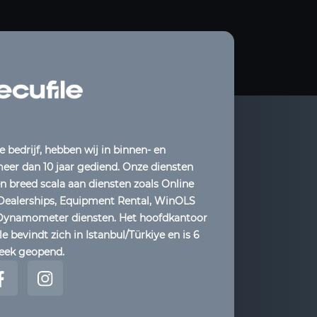
e bedrijf, hebben wij in binnen- en
eer dan 10 jaar gediend. Onze diensten
 breed scala aan diensten zoals Online
 Dealerships, Equipment Rental, WinOLS
 Dynamometer diensten. Het hoofdkantoor
e bevindt zich in Istanbul/Türkiye en is 6
eek geopend.