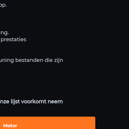
op.
ing.
prestaties
uning bestanden die zijn
onze lijst voorkomt neem
Motor