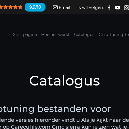
9.9/10
Email
Ik wil volgen.:
Startpagina
Hoe het werkt
Catalogus
Chip Tuning To
Catalogus
ptuning bestanden voor
lende versies hieronder vindt u Als je kijkt naar 
n op Carecufile.com Gmc sierra kun je zien wat je