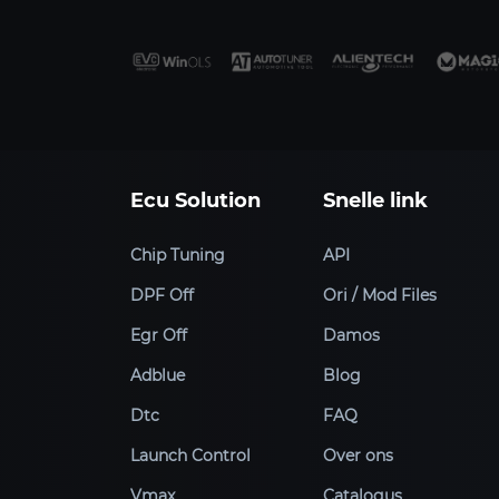
Ecu Solution
Snelle link
Chip Tuning
API
DPF Off
Ori / Mod Files
Egr Off
Damos
Adblue
Blog
Dtc
FAQ
Launch Control
Over ons
Vmax
Catalogus