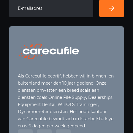
Als Carecufile bedrijf, hebben wij in binnen- en
buitenland meer dan 10 jaar gediend. Onze
diensten omvatten een breed scala aan
diensten zoals Online File Supply, Dealerships,
Equipment Rental, WinOLS Trainingen,
Dynamometer diensten. Het hoofdkantoor
van Carecufile bevindt zich in Istanbul/Türkiye
en is 6 dagen per week geopend.