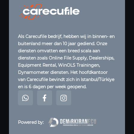
Als Carecufile bedrijf, hebben wij in binnen- en
buitenland meer dan 10 jaar gediend. Onze
diensten omvatten een breed scala aan
diensten zoals Online File Supply, Dealerships,
Equipment Rental, WinOLS Trainingen,
Dynamometer diensten. Het hoofdkantoor
van Carecufile bevindt zich in Istanbul/Türkiye
en is 6 dagen per week geopend.
Powered by: