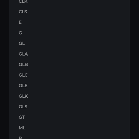
CLK
CLS
E
G
GL
GLA
GLB
GLC
GLE
GLK
GLS
GT
ML
R