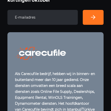
kortingen oktober
Als Carecufile bedrijf, hebben wij in binnen- en
buitenland meer dan 10 jaar gediend. Onze
diensten omvatten een breed scala aan
diensten zoals Online File Supply, Dealerships,
Equipment Rental, WinOLS Trainingen,
Dynamometer diensten. Het hoofdkantoor
van Carecufile bevindt zich in Istanbul/Türkiye