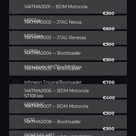
14KTMA0001 -- BDM Motorola
€300
MPC5xx
14KTMA0002 -- JTAG Nexus
€600
MPC5xxx
14KTMA0003 -- JTAG Renesas
€500
SH705x
14KTMA0004 -- Bootloader
€500
Mitsubishi MH72xx/MH8xxx
14KTMA0005 -- Bootloader
Infineon Tricore/Booloader
€700
14KTMA0006 -- BDM Motorola
ST10Fxxx
€400
68000HC
14KTMA0007 -- BDM Motorola
€500
HC12
14KTMA0008 -- Bootloader
€500
RENESAS M32