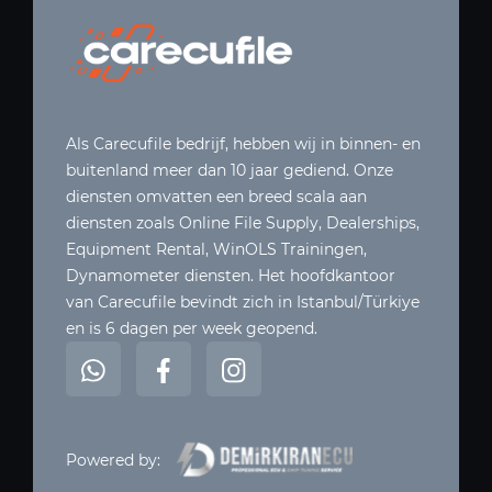
Als Carecufile bedrijf, hebben wij in binnen- en
buitenland meer dan 10 jaar gediend. Onze
diensten omvatten een breed scala aan
diensten zoals Online File Supply, Dealerships,
Equipment Rental, WinOLS Trainingen,
Dynamometer diensten. Het hoofdkantoor
van Carecufile bevindt zich in Istanbul/Türkiye
en is 6 dagen per week geopend.
Powered by: