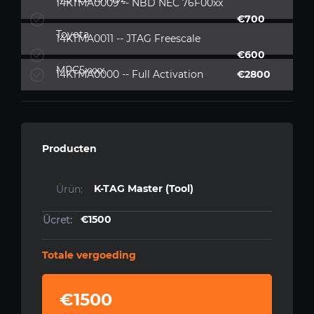
14KTMA0009 -- NBD NEC 76F00xx
€700
Toyota
14KTMA0011 -- JTAG Freescale
€600
MPC5xxxx
14KTMA0000 -- Full Activation
€2800
Producten
K-TAG Master (Tool)
€1500
Totale vergoeding
€1500