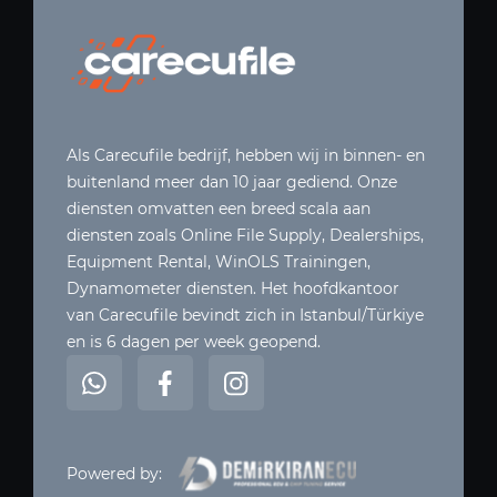
Als Carecufile bedrijf, hebben wij in binnen- en
buitenland meer dan 10 jaar gediend. Onze
diensten omvatten een breed scala aan
diensten zoals Online File Supply, Dealerships,
Equipment Rental, WinOLS Trainingen,
Dynamometer diensten. Het hoofdkantoor
van Carecufile bevindt zich in Istanbul/Türkiye
en is 6 dagen per week geopend.
Powered by: