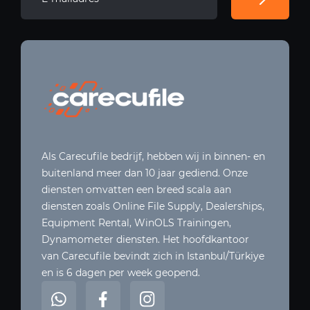
Als Carecufile bedrijf, hebben wij in binnen- en
buitenland meer dan 10 jaar gediend. Onze
diensten omvatten een breed scala aan
diensten zoals Online File Supply, Dealerships,
Equipment Rental, WinOLS Trainingen,
Dynamometer diensten. Het hoofdkantoor
van Carecufile bevindt zich in Istanbul/Türkiye
en is 6 dagen per week geopend.