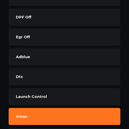
DPF Off
Egr Off
Adblue
Dtc
Launch Control
Vmax