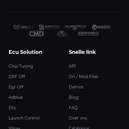
Ecu Solution
Snelle link
Chip Tuning
API
DPF Off
Ori / Mod Files
Egr Off
Damos
Adblue
Blog
Dtc
FAQ
Launch Control
Over ons
Vmax
Catalogus