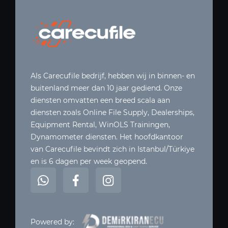
Als Carecufile bedrijf, hebben wij in binnen- en
buitenland meer dan 10 jaar gediend. Onze
diensten omvatten een breed scala aan
diensten zoals Online File Supply, Dealerships,
Equipment Rental, WinOLS Trainingen,
Dynamometer diensten. Het hoofdkantoor
van Carecufile bevindt zich in Istanbul/Türkiye
en is 6 dagen per week geopend.
Powered by: