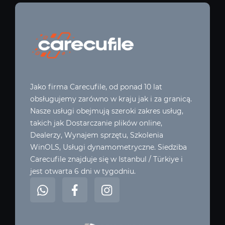
Jako firma Carecufile, od ponad 10 lat
obsługujemy zarówno w kraju jak i za granicą.
Nasze usługi obejmują szeroki zakres usług,
takich jak Dostarczanie plików online,
Dealerzy, Wynajem sprzętu, Szkolenia
WinOLS, Usługi dynamometryczne. Siedziba
Carecufile znajduje się w Istanbul / Türkiye i
jest otwarta 6 dni w tygodniu.