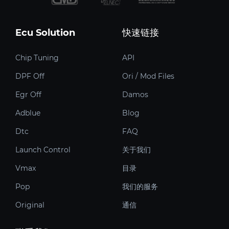
Ecu Solution
快速链接
Chip Tuning
API
DPF Off
Ori / Mod Files
Egr Off
Damos
Adblue
Blog
Dtc
FAQ
Launch Control
关于我们
Vmax
目录
Pop
我们的服务
Original
通信