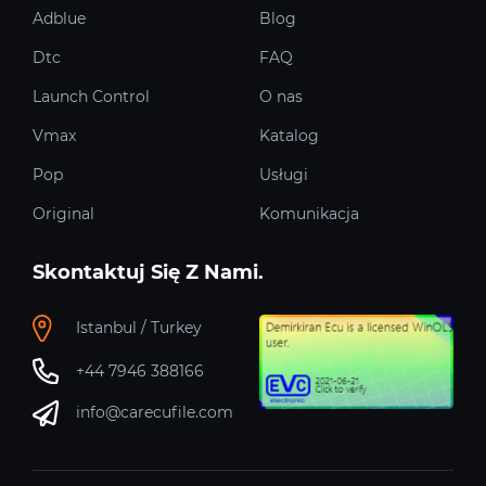
Adblue
Blog
Dtc
FAQ
Launch Control
O nas
Vmax
Katalog
Pop
Usługi
Original
Komunikacja
Skontaktuj Się Z Nami.
Istanbul / Turkey
+44 7946 388166
info@carecufile.com