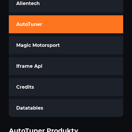
Alientech
AutoTuner
Magic Motorsport
Iframe Api
Credits
Datatables
AutoTuner Produkty