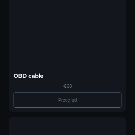
OBD cable
€60
Przegląd