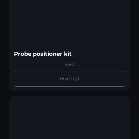
Probe positioner kit
€60
Przegląd