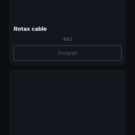
Rotax cable
€60
Przegląd