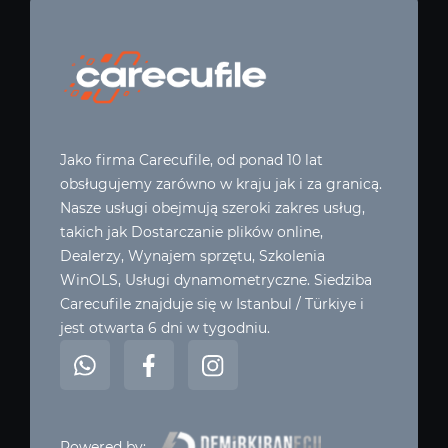
Jako firma Carecufile, od ponad 10 lat
obsługujemy zarówno w kraju jak i za granicą.
Nasze usługi obejmują szeroki zakres usług,
takich jak Dostarczanie plików online,
Dealerzy, Wynajem sprzętu, Szkolenia
WinOLS, Usługi dynamometryczne. Siedziba
Carecufile znajduje się w Istanbul / Türkiye i
jest otwarta 6 dni w tygodniu.
Powered by: