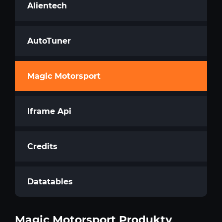
Alientech
AutoTuner
Magic Motorsport
Iframe Api
Credits
Datatables
Magic Motorsport Produkty