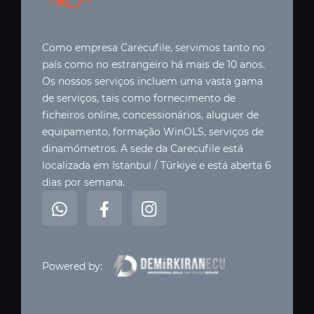
Como empresa Carecufile, servimos tanto no
país como no estrangeiro há mais de 10 anos.
Os nossos serviços incluem uma vasta gama
de serviços, tais como fornecimento de
ficheiros online, concessionários, aluguer de
equipamento, formação WinOLS, serviços de
dinamómetros. A sede da Carecufile está
localizada em Istanbul / Türkiye e está aberta 6
dias por semana.
Powered by: