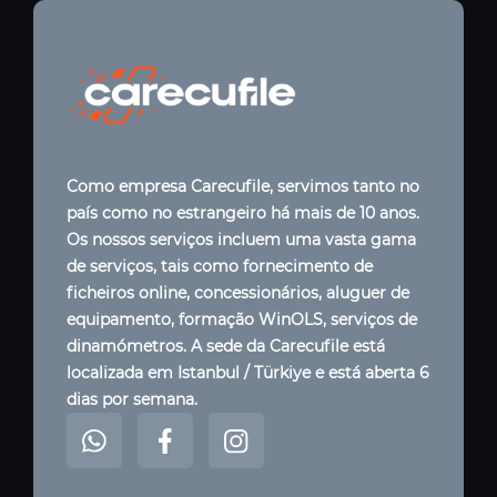
Como empresa Carecufile, servimos tanto no
país como no estrangeiro há mais de 10 anos.
Os nossos serviços incluem uma vasta gama
de serviços, tais como fornecimento de
ficheiros online, concessionários, aluguer de
equipamento, formação WinOLS, serviços de
dinamómetros. A sede da Carecufile está
localizada em Istanbul / Türkiye e está aberta 6
dias por semana.