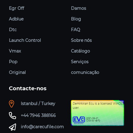
Egr Off
Damos
Adblue
Blog
Dtc
FAQ
Launch Control
Sobre nós
Vmax
Catálogo
Pop
Serviços
Original
comunicação
Contacte-nos
Istanbul / Turkey
+44 7946 388166
info@carecufile.com