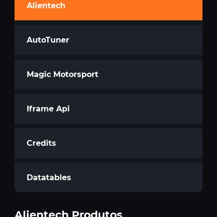
Alientech
AutoTuner
Magic Motorsport
Iframe Api
Credits
Datatables
Alientech Produtos