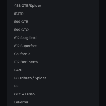
488 GTB/Spider
512TR
599 GTB
599 GTO
612 Scaglietti
812 Superfast
California
F12 Berlinetta
F430
F8 Tributo / Spider
FF
GTC 4 Lusso
LaFerrari