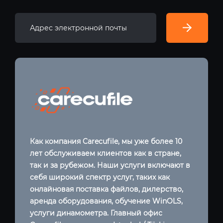
Как компания Carecufile, мы уже более 10
лет обслуживаем клиентов как в стране,
так и за рубежом. Наши услуги включают в
себя широкий спектр услуг, таких как
онлайновая поставка файлов, дилерство,
аренда оборудования, обучение WinOLS,
услуги динамометра. Главный офис