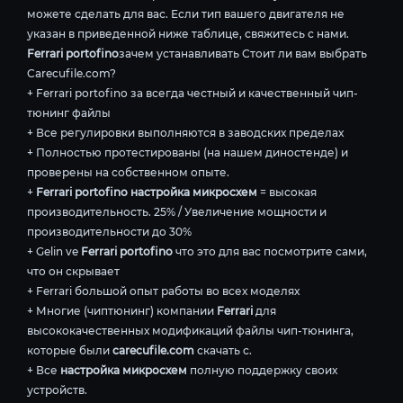
можете сделать для вас. Если тип вашего двигателя не
указан в приведенной ниже таблице, свяжитесь с нами.
Ferrari portofino
зачем устанавливать Стоит ли вам выбрать
Carecufile.com?
+ Ferrari portofino за всегда честный и качественный чип-
тюнинг файлы
+ Все регулировки выполняются в заводских пределах
+ Полностью протестированы (на нашем диностенде) и
проверены на собственном опыте.
+
Ferrari portofino настройка микросхем
= высокая
производительность. 25% / Увеличение мощности и
производительности до 30%
+ Gelin ve
Ferrari portofino
что это для вас посмотрите сами,
что он скрывает
+ Ferrari большой опыт работы во всех моделях
+ Многие (чиптюнинг) компании
Ferrari
для
высококачественных модификаций файлы чип-тюнинга,
которые были
carecufile.com
скачать с.
+ Все
настройка микросхем
полную поддержку своих
устройств.