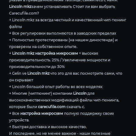
Lincoln mkz
зачем устанавливать Стоит ли вам выбрать
Carecufile.com?
+ Lincoln mkz за всегда честный и качественный чип-тюнинг
файлы
+ Все регулировки выполняются в заводских пределах
+ Полностью протестированы (на нашем диностенде) и
проверены на собственном опыте.
+
Lincoln mkz настройка микросхем
= высокая
производительность. 25% / Увеличение мощности и
производительности до 30%
+ Gelin ve
Lincoln mkz
что это для вас посмотрите сами, что
он скрывает
+ Lincoln большой опыт работы во всех моделях
+ Многие (чиптюнинг) компании
Lincoln
для
высококачественных модификаций файлы чип-тюнинга,
которые были
carecufile.com
скачать с.
+ Все
настройка микросхем
полную поддержку своих
устройств.
+ Быстрая доставка и высокое качество.
И последнее, но не менее важное - наши полезные