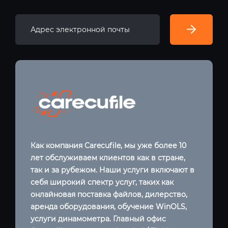
Как компания Carecufile, мы уже более 10
лет обслуживаем клиентов как в стране,
так и за рубежом. Наши услуги включают в
себя широкий спектр услуг, таких как
онлайновая поставка файлов, дилерство,
аренда оборудования, обучение WinOLS,
услуги динамометра. Главный офис